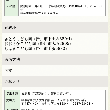
その他
健康診断（年1回）、永年勤続表彰（勤続10年以上、20年、30
年）
就業中傷害事故保証保険加入
勤務地
きとうこども園（掛川市下土方380-1）
おおさかこども園（掛川市大坂2805）
ちはまこども園（掛川市千浜5870）
選考方法
面接
応募方法
提出書類
履歴書（写真添付）、資格者証の写し
提出先
社会福祉法人大東福祉会 法人本部（採用担当宛）
〒437-1434 掛川市下土方3584-1 0537-63-2314