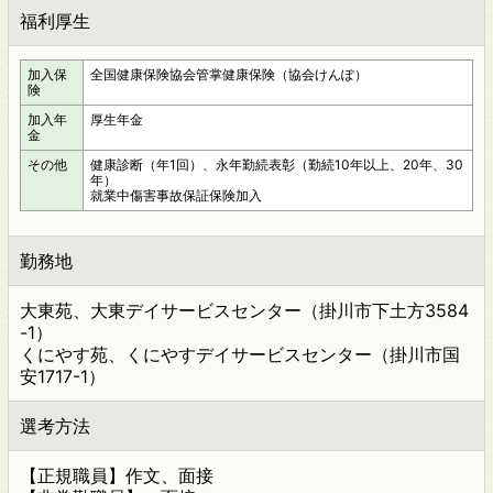
福利厚生
加入保
全国健康保険協会管掌健康保険（協会けんぽ）
険
加入年
厚生年金
金
その他
健康診断（年1回）、永年勤続表彰（勤続10年以上、20年、30
年）
就業中傷害事故保証保険加入
勤務地
大東苑、大東デイサービスセンター（掛川市下土方3584
-1）
くにやす苑、くにやすデイサービスセンター（掛川市国
安1717-1）
選考方法
【正規職員】作文、面接