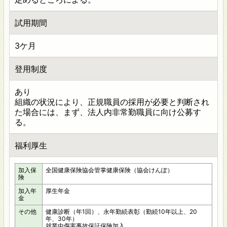
試用期間
3ケ月
登用制度
あり
組織の状況により、正規職員の採用が必要と判断され
た場合には、まず、法人内非常勤職員に向け公募す
る。
福利厚生
加入保
全国健康保険協会管掌健康保険（協会けんぽ）
険
加入年
厚生年金
金
その他
健康診断（年1回）、永年勤続表彰（勤続10年以上、20
年、30年）
就業中傷害事故保証保険加入